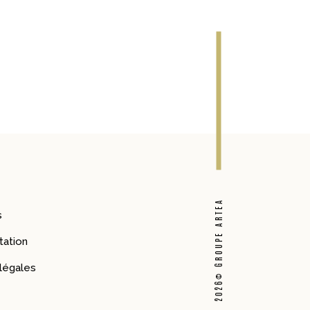
2026© GROUPE ARTEA
s
ation
légales