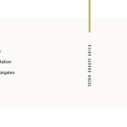
2026© GROUPE ARTEA
s
ation
légales