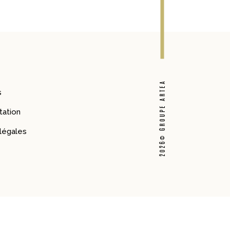
2026© GROUPE ARTEA
s
ation
légales